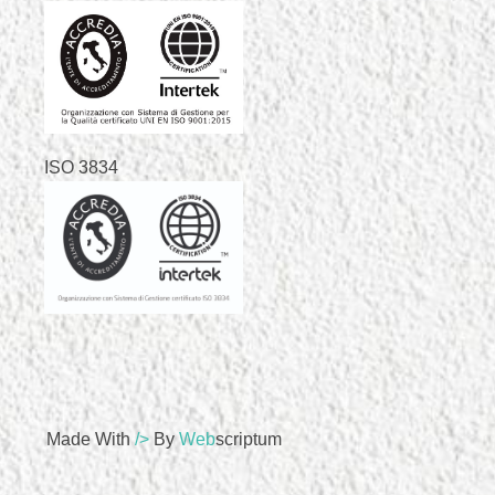
ISO 3834
Made With
/>
By
Web
Scriptum