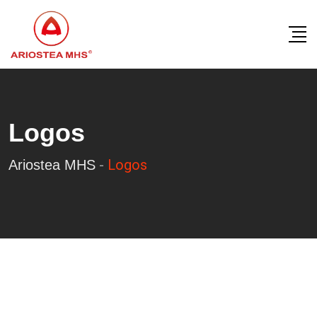
Skip
to
content
Logos
-
Logos
Ariostea MHS