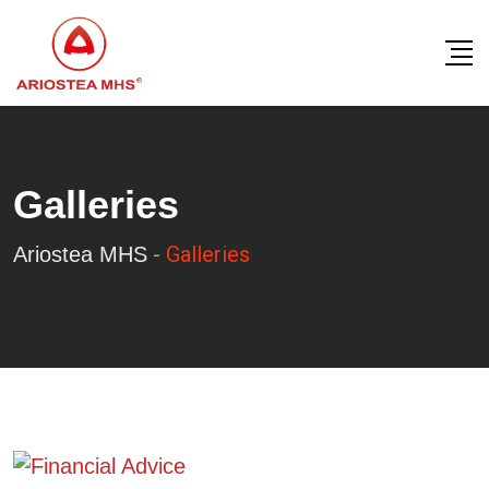
Skip
to
content
Galleries
-
Galleries
Ariostea MHS