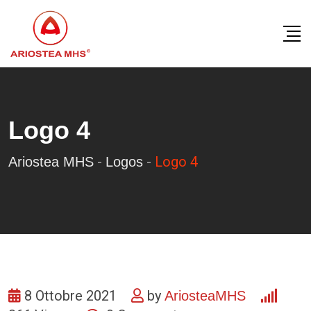
Skip
to
content
Logo 4
-
-
Logo 4
Ariostea MHS
Logos
8 Ottobre 2021
by
AriosteaMHS