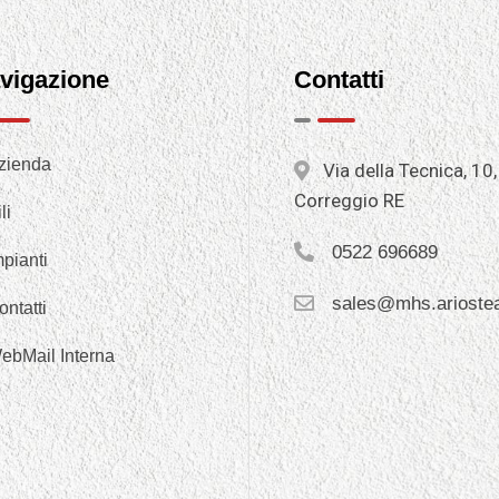
vigazione
Contatti
zienda
Via della Tecnica, 10
Correggio RE
li
0522 696689
mpianti
sales@mhs.arioste
ontatti
ebMail Interna