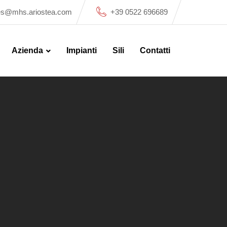
es@mhs.ariostea.com
+39 0522 696689
Azienda
Impianti
Sili
Contatti