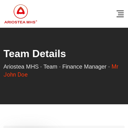
Skip
to
content
Team Details
-
-
-
Mr
Ariostea MHS
Team
Finance Manager
John Doe